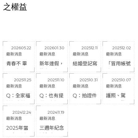
之權益
#台中證件照 #台中證件照拍攝 #台中韓式證件照 #台中韓式證件照拍攝 #台中攝影工作
室 #台中大頭照拍攝 #台中形象照拍攝 #台中人像寫真 #台中個人寫真
202605.22
202601.30
202512.11
202512.02
最新消息
最新消息
最新消息
最新消息
青春不 畢
新年連假，
結婚登記寫
「冒用帳號
業！紀錄台
為家人留下
真限時 5
注意！」
中最美好的
最珍貴的回
折優惠中！
本店除了官
202511.25
202511.10
202510.31
202510.07
大學友誼時
憶
方帳號之外
最新消息
最新消息
最新消息
最新消息
光
不會以任何
Q：全家福
Q：也有提
Q：拍證件
護照、駕
其他方式
拍攝會拍幾
供全家福或
照時可以化
照、台胞證
與顧客聯絡
張呢？
團體紀念照
妝嗎？
照片規定一
202412.24
202411.19
拍攝嗎？
次看｜護照
最新消息
最新消息
照片拍攝｜
2025年當
三週年紀念
駕照照片拍
月壽星活動
活動｜台中