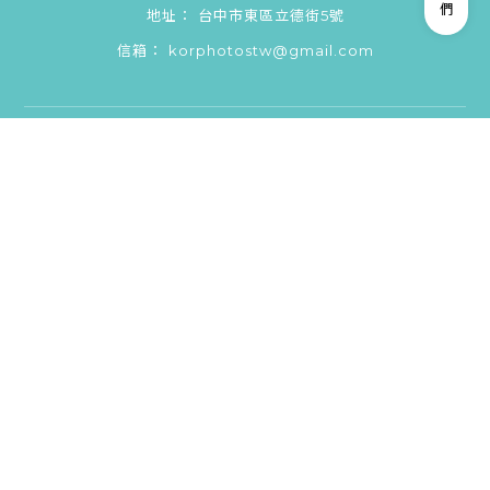
台中市東區立德街5號
korphotostw@gmail.com
首頁
韓式證件照
寵物寫真
攝影服務
攝影作品
最新消息
預約表單
證件照拍攝
台中證件照拍攝
東區證件照拍攝
北區證件照拍攝
韓式證件照拍攝
Designed by
揚京快客
Copyright © 2026
..
累積人氣: 154162